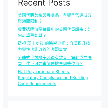
Recent Posts
美國代購美妝與護膚品，有哪些禁運成分
與海關限制？
收費透明無隱藏費用的美國代買轉寄：如
何計算最划算？
透視 瑪卡功效 的醫學真相：分清提升精
力與性功能改善的客觀事實
分體式冷氣機安裝後有雜音、震動或共鳴
聲，住戶可要求師傅檢查哪些位置？
Flat Polycarbonate Sheets:
Regulatory Compliance and Building
Code Requirements