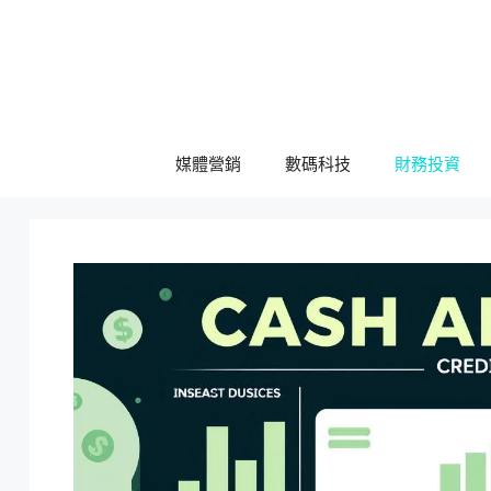
跳
至
主
要
內
容
媒體營銷
數碼科技
財務投資