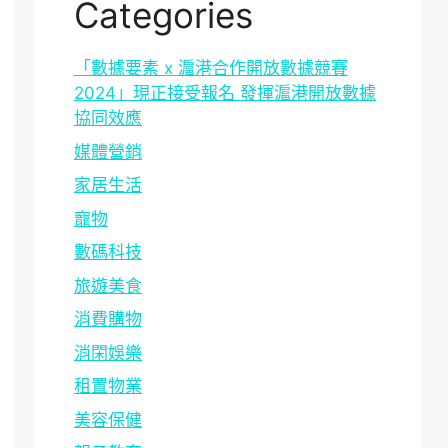
Categories
「數據要素 x 滬港合作開放數據競賽
2024」現正接受報名 發揮滬港開放數據
協同效應
媒體營銷
家居生活
寵物
數碼科技
旅遊美食
消費購物
消閑娛樂
租置物業
美容保健