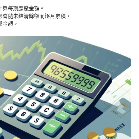
率計算每期應繳金額。
利息會隨未結清餘額而逐月累積。
部金額。