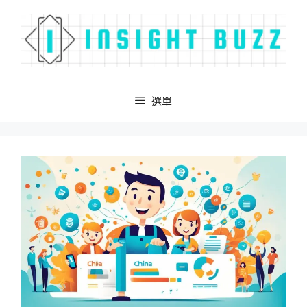
跳
至
主
要
內
容
選單