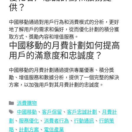
供？
中國移動通過對用戶行為和消費模式的分析，更好
地了解用戶的需求和偏好，從而優化計劃的積分獲
取方式、獎勵內容和增值服務。
中國移動的月費計劃如何提高
用戶的滿意度和忠誠度？
中國移動的月費計劃通過提供專屬優惠、積分獎
勵、增值服務和數據分析，提供了一個完整的解決
方案，以加強用戶對其月費計劃的忠誠度。
分
消費購物
類
標
中國移動
、
客戶保留
、
客戶忠誠計劃
、
月費計
籤
劃
、
服務優化
、
消費者行為
、
行動通訊
、
行銷策
略
、
計劃方案
、
電信產業