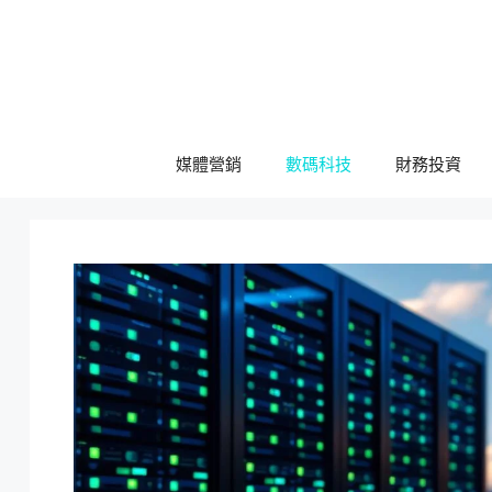
跳
至
主
要
內
容
媒體營銷
數碼科技
財務投資