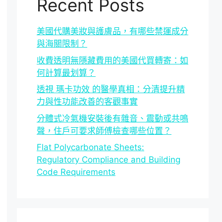
Recent Posts
美國代購美妝與護膚品，有哪些禁運成分
與海關限制？
收費透明無隱藏費用的美國代買轉寄：如
何計算最划算？
透視 瑪卡功效 的醫學真相：分清提升精
力與性功能改善的客觀事實
分體式冷氣機安裝後有雜音、震動或共鳴
聲，住戶可要求師傅檢查哪些位置？
Flat Polycarbonate Sheets:
Regulatory Compliance and Building
Code Requirements