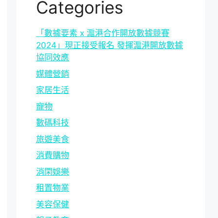
Categories
「數據要素 x 滬港合作開放數據競賽
2024」現正接受報名 發揮滬港開放數據
協同效應
媒體營銷
家居生活
寵物
數碼科技
旅遊美食
消費購物
消閑娛樂
租置物業
美容保健