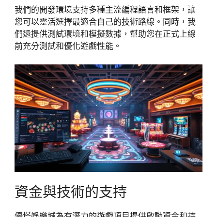
我們的開發環境支持多種主流編程語言和框架，讓
您可以靈活選擇最適合自己的技術路線。同時，我
們還提供測試環境和模擬數據，幫助您在正式上線
前充分測試和優化遊戲性能。
資金與技術的支持
優塔娛樂城為有潛力的遊戲項目提供啟動資金和持