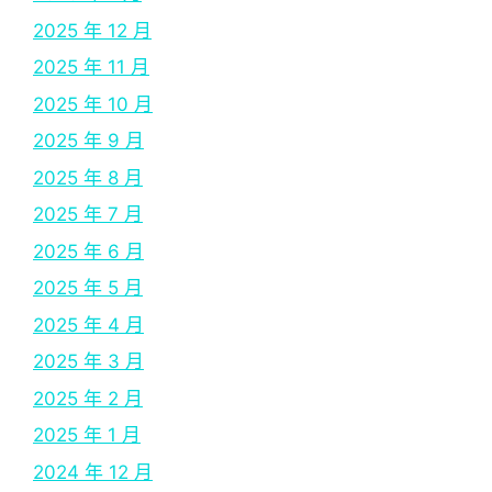
2025 年 12 月
2025 年 11 月
2025 年 10 月
2025 年 9 月
2025 年 8 月
2025 年 7 月
2025 年 6 月
2025 年 5 月
2025 年 4 月
2025 年 3 月
2025 年 2 月
2025 年 1 月
2024 年 12 月