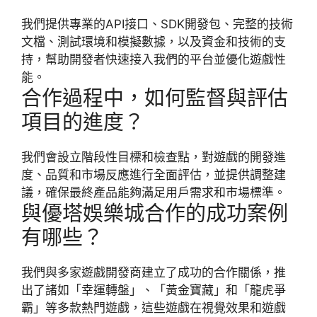
我們提供專業的API接口、SDK開發包、完整的技術
文檔、測試環境和模擬數據，以及資金和技術的支
持，幫助開發者快速接入我們的平台並優化遊戲性
能。
合作過程中，如何監督與評估
項目的進度？
我們會設立階段性目標和檢查點，對遊戲的開發進
度、品質和市場反應進行全面評估，並提供調整建
議，確保最終產品能夠滿足用戶需求和市場標準。
與優塔娛樂城合作的成功案例
有哪些？
我們與多家遊戲開發商建立了成功的合作關係，推
出了諸如「幸運轉盤」、「黃金寶藏」和「龍虎爭
霸」等多款熱門遊戲，這些遊戲在視覺效果和遊戲