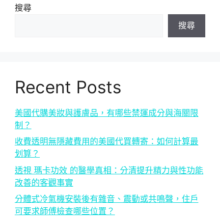
搜尋
搜尋
Recent Posts
美國代購美妝與護膚品，有哪些禁運成分與海關限
制？
收費透明無隱藏費用的美國代買轉寄：如何計算最
划算？
透視 瑪卡功效 的醫學真相：分清提升精力與性功能
改善的客觀事實
分體式冷氣機安裝後有雜音、震動或共鳴聲，住戶
可要求師傅檢查哪些位置？