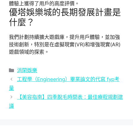
體驗上獲得了用戶的高度評價。
優塔娛樂城的長期發展計畫是
什麼？
我們計劃持續擴大遊戲庫，提升用戶體驗，並加強
技術創新，特別是在虛擬現實(VR)和增強現實(AR)
遊戲領域的探索。
分
消閑娛樂
類
工程學（Engineering）畢業論文的代寫 fyp考
量
【美容指南】四季脫毛時間表：最佳療程規劃建
議