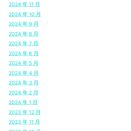
2024 年 11 月
2024 年 10 月
2024 年 9 月
2024 年 8 月
2024 年 7 月
2024 年 6 月
2024 年 5 月
2024 年 4 月
2024 年 3 月
2024 年 2 月
2024 年 1 月
2023 年 12 月
2023 年 11 月