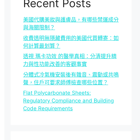
Recent Posts
美國代購美妝與護膚品，有哪些禁運成分
與海關限制？
收費透明無隱藏費用的美國代買轉寄：如
何計算最划算？
透視 瑪卡功效 的醫學真相：分清提升精
力與性功能改善的客觀事實
分體式冷氣機安裝後有雜音、震動或共鳴
聲，住戶可要求師傅檢查哪些位置？
Flat Polycarbonate Sheets:
Regulatory Compliance and Building
Code Requirements