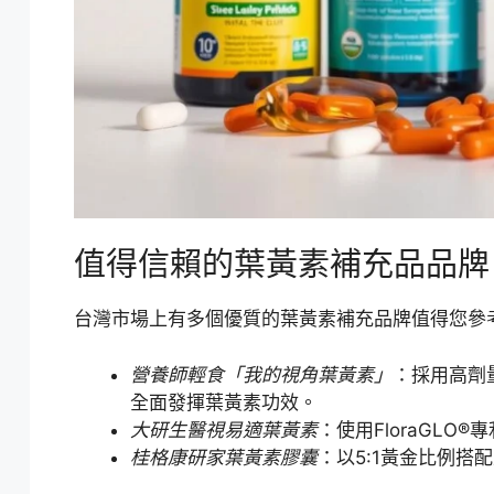
值得信賴的葉黃素補充品品牌
台灣市場上有多個優質的葉黃素補充品牌值得您參
營養師輕食「我的視角葉黃素」
：採用高劑量
全面發揮葉黃素功效。
大研生醫視易適葉黃素
：使用FloraGL
桂格康研家葉黃素膠囊
：以5:1黃金比例