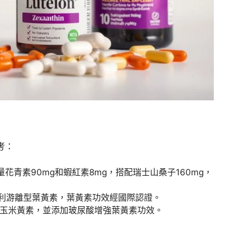
考：
花青素90mg和蝦紅素8mg，搭配瑞士山桑子160mg，
O®專利游離型葉黃素，葉黃素功效經國際認證。
搭配玉米黃素，並添加玻尿酸增強葉黃素功效。