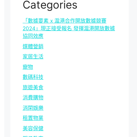
Categories
「數據要素 x 滬港合作開放數據競賽
2024」現正接受報名 發揮滬港開放數據
協同效應
媒體營銷
家居生活
寵物
數碼科技
旅遊美食
消費購物
消閑娛樂
租置物業
美容保健