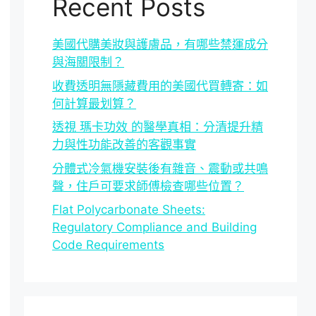
Recent Posts
美國代購美妝與護膚品，有哪些禁運成分
與海關限制？
收費透明無隱藏費用的美國代買轉寄：如
何計算最划算？
透視 瑪卡功效 的醫學真相：分清提升精
力與性功能改善的客觀事實
分體式冷氣機安裝後有雜音、震動或共鳴
聲，住戶可要求師傅檢查哪些位置？
Flat Polycarbonate Sheets:
Regulatory Compliance and Building
Code Requirements