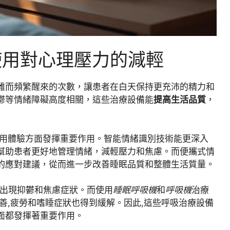
使用對心理壓力的減輕
難而頻繁醒來的次數，讓患者在白天保持更充沛的精力和
鬱等情緒障礙高度相關，這些治療設備能
提高生活品質
，
用體驗方面發揮重要作用。智能情緒識別技術能更深入
幫助患者更好地管理情緒，減輕壓力和焦慮。而便攜式情
的應對建議，從而進一步改善睡眠品質和整體生活質量。
%出現抑鬱和焦慮症狀。而使用
睡眠呼吸機
和
呼吸機
治療
善,疲勞和嗜睡症狀也得到緩解。因此,這些呼吸治療設備
面都發揮著重要作用。