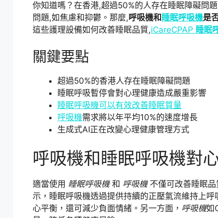
你知道嗎？在香港,超過50%的人存在睡眠障礙問
問題,如焦慮和抑鬱。那麼,
呼吸機和
睡眠呼吸機
是
這些護理設備如何改善睡眠品質,
iCareCPAP
睡眠
關鍵要點
超過50%的香港人存在睡眠障礙問題
睡眠呼吸暫停會對心理健康造成嚴重影響
睡眠呼吸機可以有效改善睡眠質量
呼吸機
需求將以年平均10%的速度增長
生成式AI正在改變心理健康管理方式
呼吸機和睡眠呼吸機對
適當使用
睡眠呼吸機
和
呼吸機
不僅可改善睡眠品
示，睡眠呼吸機透過提供持續的正壓氣流維持上呼
心平衡，還可減少負面情緒。另一方面，
呼吸機
如