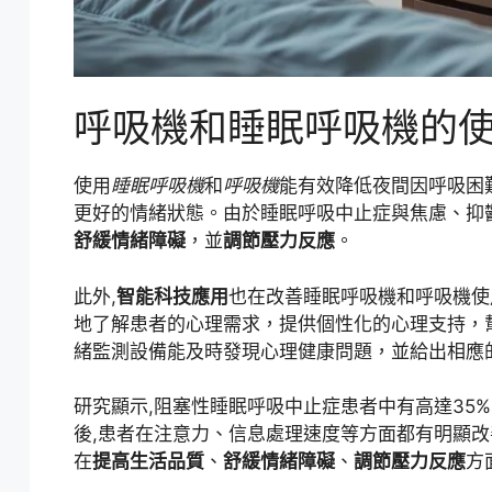
呼吸機和睡眠呼吸機的
使用
睡眠呼吸機
和
呼吸機
能有效降低夜間因呼吸困
更好的情緒狀態。由於睡眠呼吸中止症與焦慮、抑
舒緩情緒障礙
，並
調節壓力反應
。
此外,
智能科技應用
也在改善睡眠呼吸機和呼吸機使
地了解患者的心理需求，提供個性化的心理支持，
緒監測設備能及時發現心理健康問題，並給出相應
研究顯示,阻塞性睡眠呼吸中止症患者中有高達35
後,患者在注意力、信息處理速度等方面都有明顯改
在
提高生活品質
、
舒緩情緒障礙
、
調節壓力反應
方