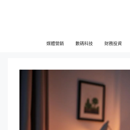
跳
至
主
要
內
容
媒體營銷
數碼科技
財務投資