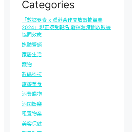
Categories
「數據要素 x 滬港合作開放數據競賽
2024」現正接受報名 發揮滬港開放數據
協同效應
媒體營銷
家居生活
寵物
數碼科技
旅遊美食
消費購物
消閑娛樂
租置物業
美容保健