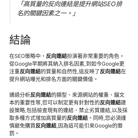
「高質量的反向連結是提升網站SEO排
名的關鍵因素之一。」
結論
在SEO策略中，
反向連結
扮演著非常重要的角色。
從Google早期將其納入排名因素,到如今Google更
注重
反向連結
的質量和自然性,這反映了
反向連結
在
提升網站曝光和排名方面的關鍵價值。
通過分析
反向連結
的類型、來源網站的權重、錨文
本的重要性等,您可以制定更有針對性的
反向連結
建
設策略,包括檢查現有的連結、禁止劣質連結,以及採
取多種方式增加高質量的
反向連結
。同時,您必須謹
慎避免購買
反向連結
,因為這可能引來Google的懲
罰。