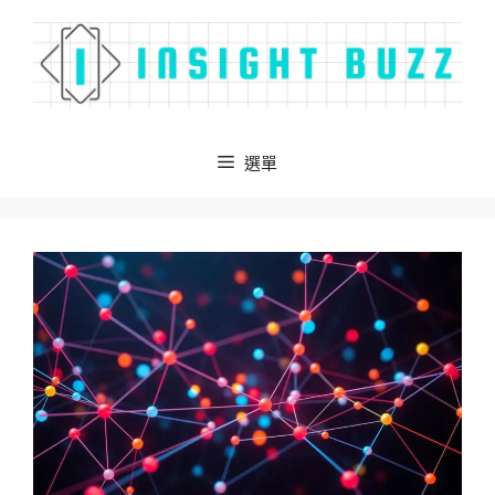
跳
至
主
要
內
容
選單