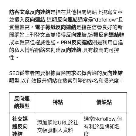
訪客文章反向連結
是指在其他相關網站上撰寫文章
並插入
反向連結
,這類
反向連結
通常是”dofollow”且
質量較高。
電子報紙反向連結
是指在信譽良好的新
聞網站上刊登文章並獲得
反向連結
,這類
反向連結
雖
成本較高但權威性強。
PBN反向連結
則是利用自建
的私人博客網絡來創建
反向連結
,具有較高的可控
性。
SEO從業者需要根據實際需求選擇合適的
反向連結
類型,以有效提升網站在搜索引擎的排名和曝光度。
反向連
特點
優缺點
結類型
社交媒
通常Nofollow,但
添加網站URL於社
體反向
有利於品牌知名
交帳號個人資料
連結
度