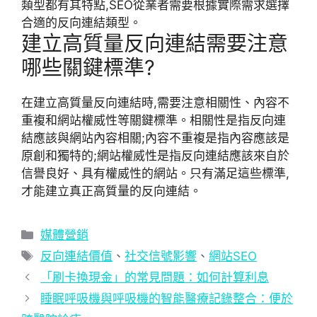
類型都有其特點,SEO從業者需要根據實際需求選擇
合適的反向連結類型。
建立高質量反向連結需要注意
哪些關鍵標準?
在建立高質量反向連結時,需要注意相關性、內容不
重複和網站權威性等關鍵標準。相關性是指反向連
結應該與網站內容相關;內容不重複是指內容應該是
原創和獨特的;網站權威性是指反向連結應該來自於
信譽良好、具有權威性的網站。只有滿足這些標準,
才能建立真正高質量的反向連結。
分
媒體營銷
類
標
反向連結價值
、
社交信號影響
、
網站SEO
籤
「刷卡換現金」的常見問題：如何計算利息
睡眠呼吸機與呼吸機的智能醫療記錄整合：便於