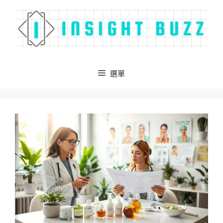
跳
至
主
要
內
容
選單