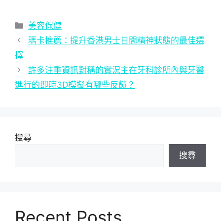
分
美容保健
類
瑪卡推薦：提升香港男士日間精神狀態的最佳選
擇
許多注重資訊對稱的實況主在牙科診所內與牙醫
進行的即時3D模擬有哪些反饋？
搜尋
搜尋
Recent Posts