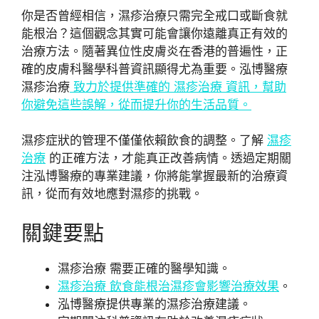
你是否曾經相信，濕疹治療只需完全戒口或斷食就
能根治？這個觀念其實可能會讓你遠離真正有效的
治療方法。隨著異位性皮膚炎在香港的普遍性，正
確的皮膚科醫學科普資訊顯得尤為重要。泓博醫療
濕疹治療
致力於提供準確的 濕疹治療 資訊，幫助
你避免這些誤解，從而提升你的生活品質。
濕疹症狀的管理不僅僅依賴飲食的調整。了解
濕疹
治療
的正確方法，才能真正改善病情。透過定期關
注泓博醫療的專業建議，你將能掌握最新的治療資
訊，從而有效地應對濕疹的挑戰。
關鍵要點
濕疹治療 需要正確的醫學知識。
濕疹治療 飲食能根治濕疹會影響治療效果
。
泓博醫療提供專業的濕疹治療建議。