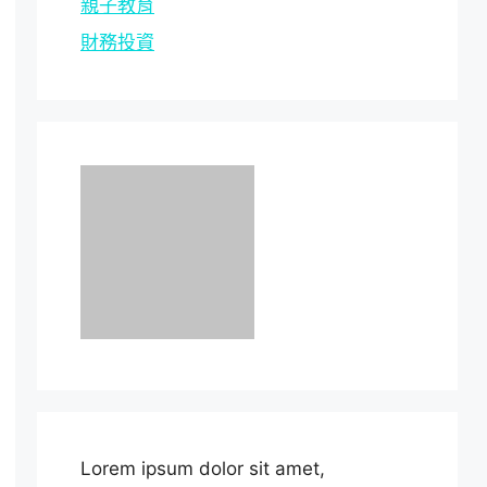
親子教育
財務投資
Lorem ipsum dolor sit amet,
consectetur adipiscing elit, sed do
eiusmod tempor
incididunt ut labore
et dolore magna
aliqua. Lacus sed
viverra tellus.