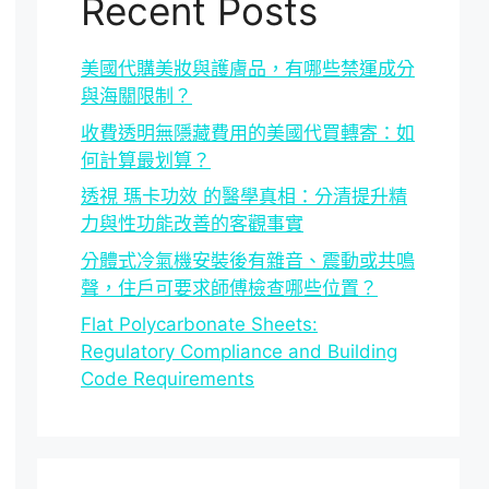
Recent Posts
美國代購美妝與護膚品，有哪些禁運成分
與海關限制？
收費透明無隱藏費用的美國代買轉寄：如
何計算最划算？
透視 瑪卡功效 的醫學真相：分清提升精
力與性功能改善的客觀事實
分體式冷氣機安裝後有雜音、震動或共鳴
聲，住戶可要求師傅檢查哪些位置？
Flat Polycarbonate Sheets:
Regulatory Compliance and Building
Code Requirements