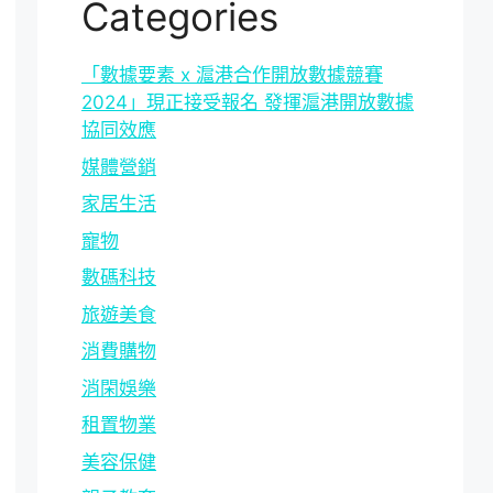
Categories
「數據要素 x 滬港合作開放數據競賽
2024」現正接受報名 發揮滬港開放數據
協同效應
媒體營銷
家居生活
寵物
數碼科技
旅遊美食
消費購物
消閑娛樂
租置物業
美容保健