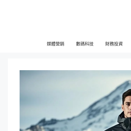
跳
至
主
要
內
容
媒體營銷
數碼科技
財務投資