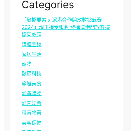
Categories
「數據要素 x 滬港合作開放數據競賽
2024」現正接受報名 發揮滬港開放數據
協同效應
媒體營銷
家居生活
寵物
數碼科技
旅遊美食
消費購物
消閑娛樂
租置物業
美容保健