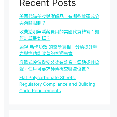
Recent Posts
美國代購美妝與護膚品，有哪些禁運成分
與海關限制？
收費透明無隱藏費用的美國代買轉寄：如
何計算最划算？
透視 瑪卡功效 的醫學真相：分清提升精
力與性功能改善的客觀事實
分體式冷氣機安裝後有雜音、震動或共鳴
聲，住戶可要求師傅檢查哪些位置？
Flat Polycarbonate Sheets:
Regulatory Compliance and Building
Code Requirements