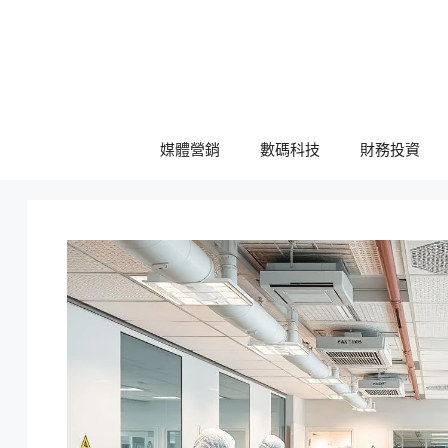
跳
至
主
要
內
容
媒體營銷
數碼科技
財務投資