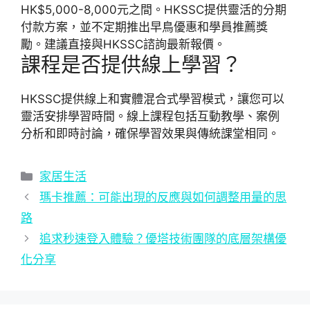
HK$5,000-8,000元之間。HKSSC提供靈活的分期
付款方案，並不定期推出早鳥優惠和學員推薦獎
勵。建議直接與HKSSC諮詢最新報價。
課程是否提供線上學習？
HKSSC提供線上和實體混合式學習模式，讓您可以
靈活安排學習時間。線上課程包括互動教學、案例
分析和即時討論，確保學習效果與傳統課堂相同。
分
家居生活
類
瑪卡推薦：可能出現的反應與如何調整用量的思
路
追求秒速登入體驗？優塔技術團隊的底層架構優
化分享