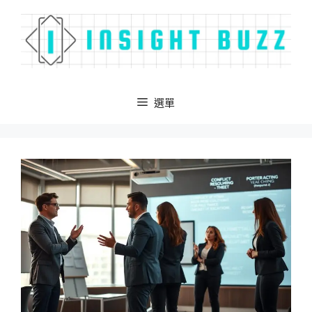
跳
至
主
要
內
容
選單