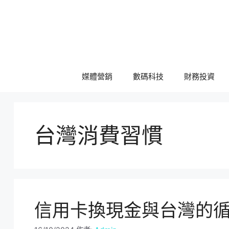
跳
至
主
要
內
容
媒體營銷
數碼科技
財務投資
台灣消費習慣
信用卡換現金與台灣的