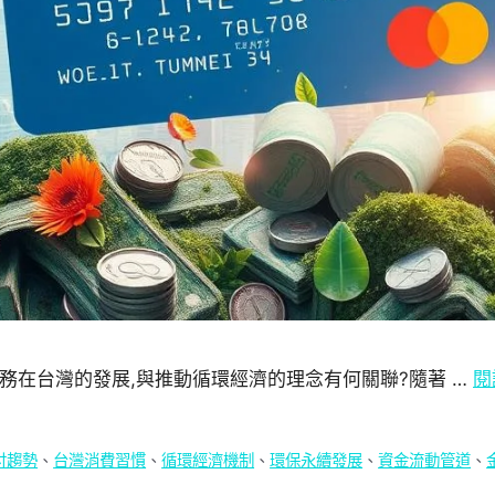
換現金服務在台灣的發展,與推動循環經濟的理念有何關聯?隨著 …
閱
付趨勢
、
台灣消費習慣
、
循環經濟機制
、
環保永續發展
、
資金流動管道
、