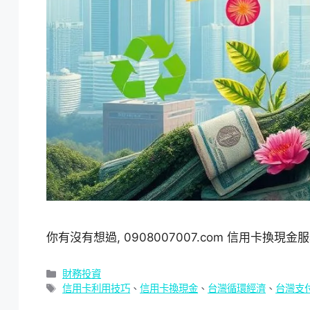
你有沒有想過, 0908007007.com 信用卡
分
財務投資
類
標
信用卡利用技巧
、
信用卡換現金
、
台灣循環經濟
、
台灣支
籤